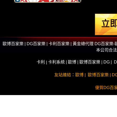
歐博百家樂 | DG百家樂 | 卡利百家樂 | 黃金總代理 DG
本公司合法
卡利
卡利系統
|
歐博
|
歐博百家樂
|
DG
|
|
友站連結：
歐博
|
歐博百家樂
|
D
優質
DG百