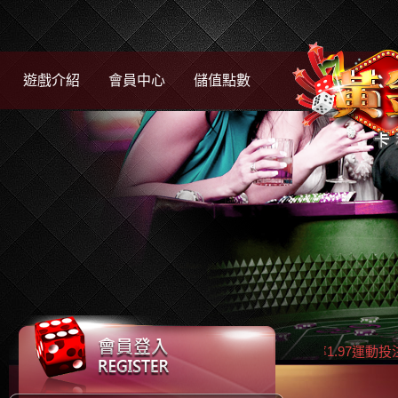
遊戲介紹
會員中心
儲值點數
黃金娛樂城提供泰8現金版玩家高賠率1.97運動投注