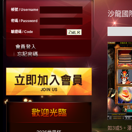
帳號 / Username
沙龍國
密碼 / Password
驗證碼 / Code
如3或5。