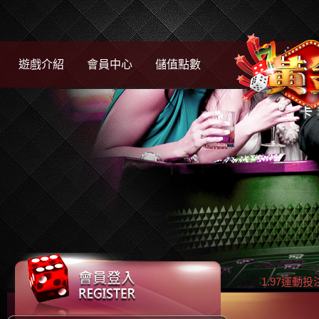
遊戲介紹
會員中心
儲值點數
黃金娛樂城提供泰8現金版玩家高賠率1.97運動投