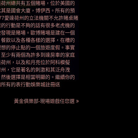
達荷州總共有五個賭場，位於美國的
尤其是國會大廈，博伊西。所有的預
77
愛達荷州的立法機關不允許賭桌賭
樣的行動是不夠的話有很多老虎機的
被發現是賭場。
歐博
賭場是建在一個
、餐飲以及各種各樣的選擇，在槽的
理想的停止點的一個旅遊度假。事實
，至少有兩個為許多到達房車的家庭
達荷州，以及和月亮位於阿科模儗
荷州，它是著名的刺激和其泛舟洩
，然後選擇是相當明顯的。繼續你的
和所有的表行動
娛樂城註冊送
黃金俱樂部-現場遊戲任您選