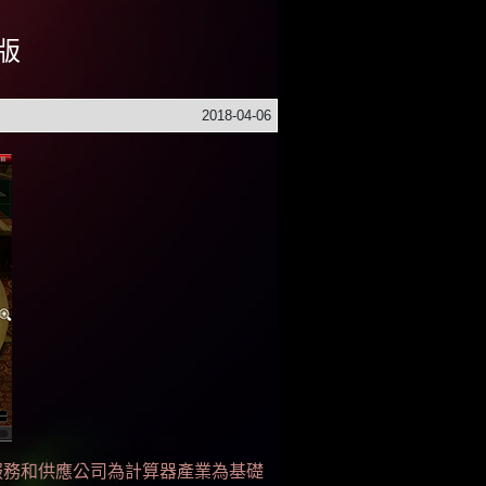
版
2018-04-06
服務和供應公司為計算器產業為基礎