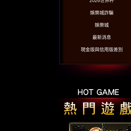
2026世界杯
娛樂城詐騙
娛樂城
最新消息
現金版與信用版差別