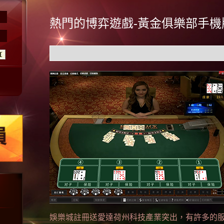
熱門的博弈遊戲-黃金俱樂部手機
娛樂城註冊送
愛達荷州科技產業突出，有許多的