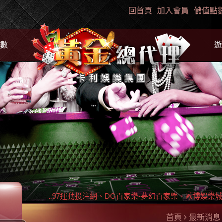
回首頁
加入會員
儲值點
數
遊
高賠率1.97運動投注網、DG百家樂-夢幻百家樂、歐博娛樂城真
首頁
最新消息