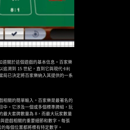
知道關於這個遊戲的基本信息。百家樂
追溯到 15 世紀，直到它與現代
卡利
當局已決定將百家樂納入其提供的一系
戲相關的簡單輸入。百家樂是最著名的
目中。它涉及一個或多個標準牌組，玩
的最大套牌數量為 8，而最大玩家數量
含與遊戲相關的重要細節和數字。每張
注者的每個位置都將標有特定數字。