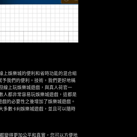
線上娛樂城的便利和省時功能的混合組
賦予我們的便利。技術，我們更好地稱
但線上玩娛樂城遊戲，與真人荷官一
數人都非常容易玩娛樂城遊戲，這都是
遊戲的必要性之後增加了娛樂城遊戲。
大多數
娛樂城遊戲，並且可以隨時
卡利
遊戲都變得更加公平和真實，您可以方便地