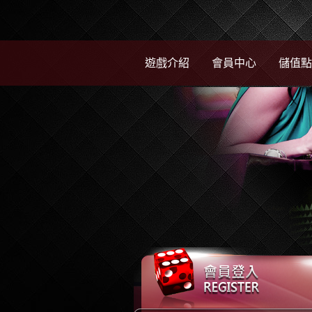
遊戲介紹
會員中心
儲值點
黃金娛樂城提供泰8現金版玩家高賠