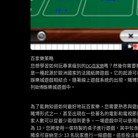
百家樂策略
您想學習如何玩專業級別的
嗎？然後你需要
DG百家樂
是一種起源於歐洲國家的法國紙牌遊戲。它的起源可以
娛樂城遊戲相結合。隨著線上遊戲系統的出現，賭博
列
娛樂城遊戲中。
歐博
為了能夠知道如何最好地玩百家樂，您需要熟悉與遊
賭博形式之一，甚至出現在一些著名的電影和電視節
家人數可以從最少兩個到更多。一場遊戲中可以使用
為 13。您將使用一張特製的桌子進行遊戲，其中包
賭桌可容納至少 13 名玩家進行一組遊戲，這些投