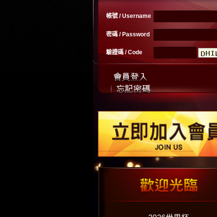
帳號 / Username
密碼 / Password
驗證碼 / Code