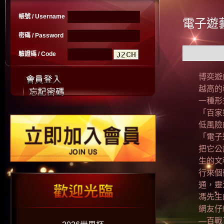
帳號 / Username
電子遊
密碼 / Password
驗證碼 / Code
博奕遊
越高的
一種形
「百家
低風險
「
電子
把它公
生的文
行來個
通，靈
馮先生
網友仔
—百戰