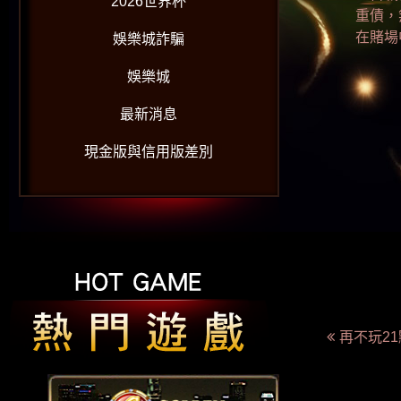
2026世界杯
重債，
在賭場
娛樂城詐騙
娛樂城
最新消息
現金版與信用版差別
再不玩2