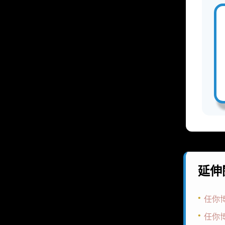
延伸
任你
任你