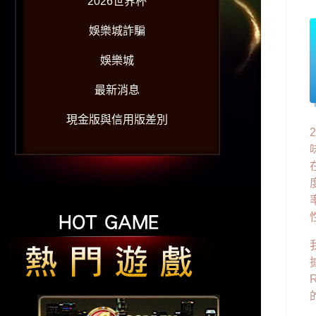
2026世界杯
娛樂城詐騙
娛樂城
最新消息
現金版與信用版差別