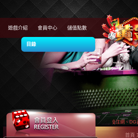
遊戲介紹
會員中心
儲值點數
目錄
黃金娛樂城提供泰8現金版玩家高賠率1.97運動投注網、DG百家
首頁