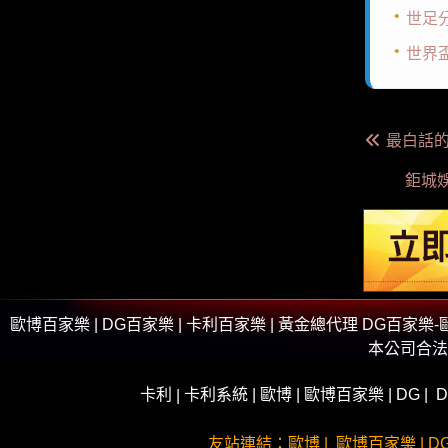
世足
世界
最白話
鉅城
歐博百家樂 | DG百家樂 | 卡利百家樂 | 黃金總代理 DG
本公司合法
卡利
卡利系統
|
歐博
|
歐博百家樂
|
DG
|
|
友站連結：
歐博
|
歐博百家樂
|
D