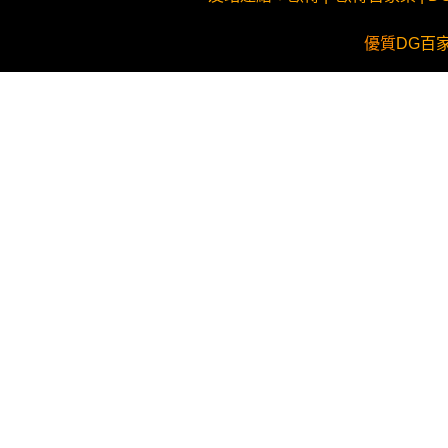
優質
DG百